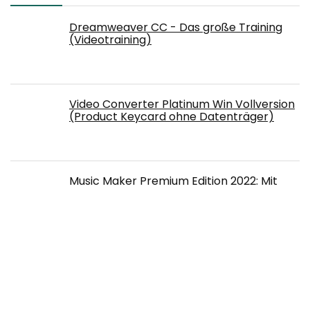
Dreamweaver CC - Das große Training
(Videotraining)
Video Converter Platinum Win Vollversion
(Product Keycard ohne Datenträger)
Music Maker Premium Edition 2022: Mit
künstlicher Intelligenz zum eigenen Song
€
129.00
Original
Current
€
77.40
price
price
was:
is:
Movavi Video Editor Plus 2022 | Persönlich |
€129.00.
€77.40.
1 Gerät | PC | PC Aktivierungscode per
Email