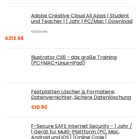
Adobe Creative Cloud All Apps | Student
und Teacher | 1 Jahr | PC/Mac | Download
€
232.05
Original
Current
€
213.98
price
price
was:
is:
Illustrator CS6 - das große Training
€232.05.
€213.98.
(PC+MAC+Linux+iPad)
Festplatten Löscher & Formatiere,
Datenvernichter, Sichere Datenlöschung
€
10.90
F-Secure SAFE Internet Security - 1 Jahr /
1 Gerät für Multi-Plattform (PC, Mac,
Android und iOS) [Online Code]