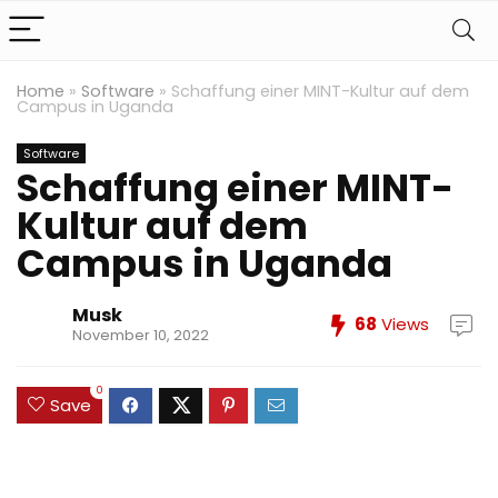
Home
»
Software
»
Schaffung einer MINT-Kultur auf dem
Campus in Uganda
Software
Schaffung einer MINT-
Kultur auf dem
Campus in Uganda
Musk
68
Views
November 10, 2022
0
Save