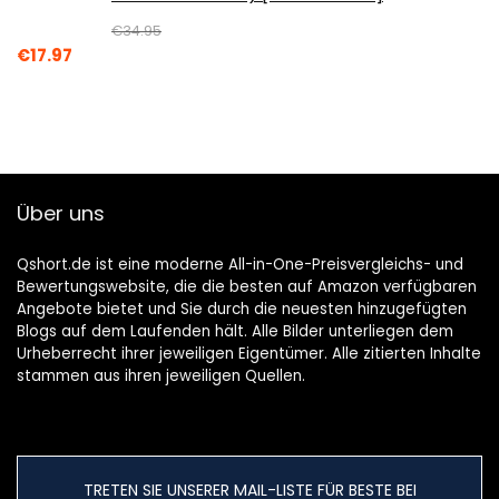
€
34.95
Original
Current
€
17.97
price
price
was:
is:
€34.95.
€17.97.
Über uns
Qshort.de ist eine moderne All-in-One-Preisvergleichs- und
Bewertungswebsite, die die besten auf Amazon verfügbaren
Angebote bietet und Sie durch die neuesten hinzugefügten
Blogs auf dem Laufenden hält. Alle Bilder unterliegen dem
Urheberrecht ihrer jeweiligen Eigentümer. Alle zitierten Inhalte
stammen aus ihren jeweiligen Quellen.
TRETEN SIE UNSERER MAIL-LISTE FÜR BESTE BEI