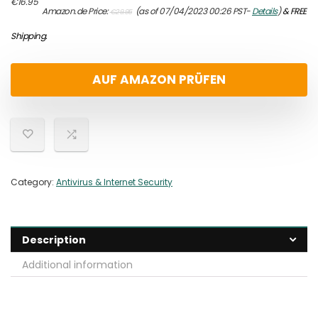
Original
Current
€
16.95
Amazon.de Price:
(as of 07/04/2023 00:26 PST-
Details
)
&
FREE
€
29.95
price
price
was:
is:
Shipping
.
€29.95.
€16.95.
AUF AMAZON PRÜFEN
Category:
Antivirus & Internet Security
Description
Additional information