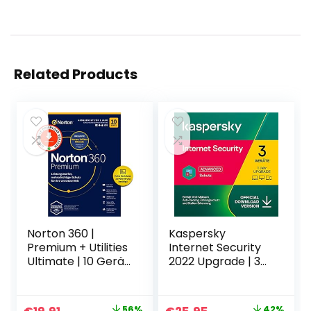
Related Products
Norton 360 |
Kaspersky
Premium + Utilities
Internet Security
Ultimate | 10 Gerät
2022 Upgrade | 3
| 1 Benutzer | 1 Jahr
Geräte | 1 Jahr |
| Aktivierungscode
PC/Mac/Mobile |
per Email
Aktivierungscode
56%
42%