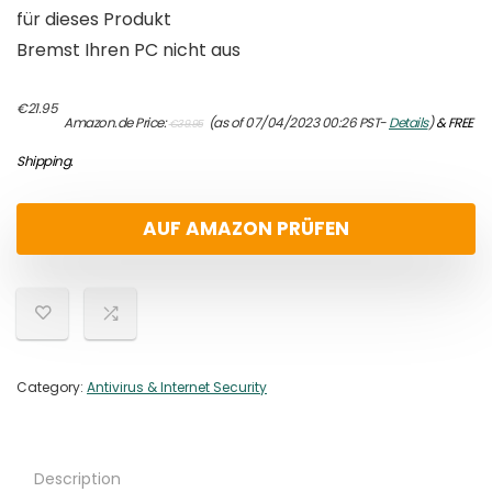
für dieses Produkt
Bremst Ihren PC nicht aus
Original
Current
€
21.95
Amazon.de Price:
(as of 07/04/2023 00:26 PST-
Details
)
&
FREE
€
39.95
price
price
was:
is:
Shipping
.
€39.95.
€21.95.
AUF AMAZON PRÜFEN
Category:
Antivirus & Internet Security
Description