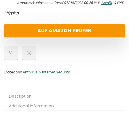
Amazon.de Price:
(as of 07/04/2023 00:26 PST-
Details
)
&
FREE
€
18.59
price
price
was:
is:
Shipping
.
€18.59.
€18.00.
AUF AMAZON PRÜFEN
Category:
Antivirus & Internet Security
Description
Additional information