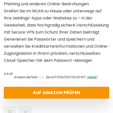
Phishing und anderen Online-Bedrohungen.
Greifen Sie im WLAN zu Hause oder unterwegs auf
Ihre Lieblings-Apps oder Websites zu – in der
Gewissheit, dass hochgradig sichere Verschlüsselung
mit Secure VPN zum Schutz Ihrer Daten beiträgt.
Generieren Sie Passwörter und speichern und
verwalten Sie Kreditkarteninformationen und Online-
Zugangsdaten in Ihrem privaten, verschlüsselten
Cloud-Speicher mit dem Passwort-Manager.
Original
Current
€
11.49
Amazon.de Price:
(as of 07/04/2023 00:26 PST-
Details
)
€
11.99
price
price
was:
is:
€11.99.
€11.49.
AUF AMAZON PRÜFEN