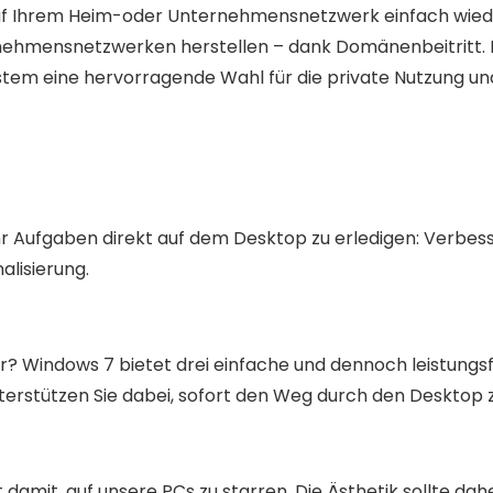
f Ihrem Heim-oder Unternehmensnetzwerk einfach wieder
nehmensnetzwerken herstellen – dank Domänenbeitritt. Mi
tem eine hervorragende Wahl für die private Nutzung un
hr Aufgaben direkt auf dem Desktop zu erledigen: Verbes
alisierung.
r? Windows 7 bietet drei einfache und dennoch leistungsf
terstützen Sie dabei, sofort den Weg durch den Desktop z
it damit, auf unsere PCs zu starren. Die Ästhetik sollte d