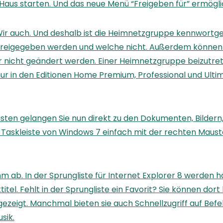
us starten. Und das neue Menü “Freigeben für” ermöglich
 auch. Und deshalb ist die Heimnetzgruppe kennwortgesch
 freigegeben werden und welche nicht. Außerdem können S
 nicht geändert werden. Einer Heimnetzgruppe beizutreten
nur in den Editionen Home Premium, Professional und Ulti
sten gelangen Sie nun direkt zu den Dokumenten, Bildern, 
er Taskleiste von Windows 7 einfach mit der rechten Maus
m ab. In der Sprungliste für Internet Explorer 8 werden
itel. Fehlt in der Sprungliste ein Favorit? Sie können dort
zeigt. Manchmal bieten sie auch Schnellzugriff auf Befe
sik.