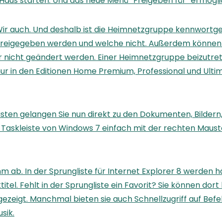
us starten. Und das neue Menü “Freigeben für” ermöglich
 auch. Und deshalb ist die Heimnetzgruppe kennwortgesch
 freigegeben werden und welche nicht. Außerdem können S
 nicht geändert werden. Einer Heimnetzgruppe beizutreten
nur in den Editionen Home Premium, Professional und Ulti
sten gelangen Sie nun direkt zu den Dokumenten, Bildern, 
er Taskleiste von Windows 7 einfach mit der rechten Maus
m ab. In der Sprungliste für Internet Explorer 8 werden
itel. Fehlt in der Sprungliste ein Favorit? Sie können dort
zeigt. Manchmal bieten sie auch Schnellzugriff auf Befe
sik.