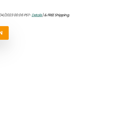
/04/2023 00:06 PST-
Details
)
&
FREE Shipping
.
N