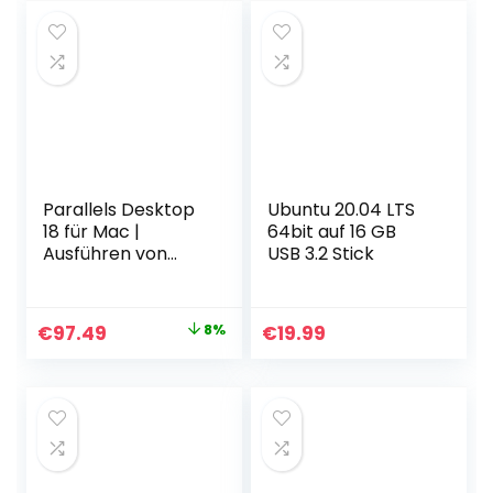
was:
is:
€145.00.
€114.99.
Parallels Desktop
Ubuntu 20.04 LTS
18 für Mac |
64bit auf 16 GB
Ausführen von
USB 3.2 Stick
Windows auf Mac
Virtual Machine
Software | 1 Gerät |
Original
Current
€
97.49
8%
€
19.99
1 Benutzer |
price
price
Perpetual | Mac |
Code [Kurier]
was:
is:
€106.52.
€97.49.