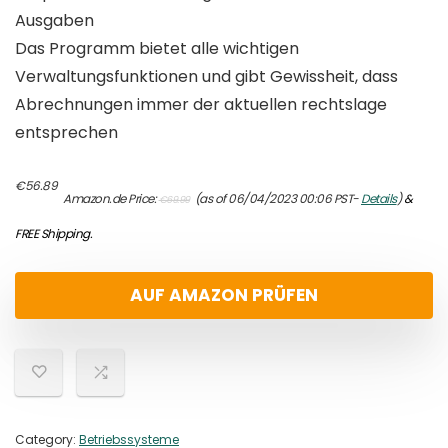
Ausgaben
Das Programm bietet alle wichtigen
Verwaltungsfunktionen und gibt Gewissheit, dass
Abrechnungen immer der aktuellen rechtslage
entsprechen
Original
Current
€
56.89
Amazon.de Price:
(as of 06/04/2023 00:06 PST-
Details
)
&
€
69.99
price
price
was:
is:
FREE Shipping
.
€69.99.
€56.89.
AUF AMAZON PRÜFEN
Category:
Betriebssysteme