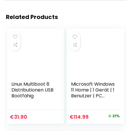
Related Products
Linux Multiboot 8
Microsoft Windows
Distributionen USB
11 Home | 1 Gerät | 1
Bootfähig
Benutzer | PC
Aktivierungscode
per Email
Original
Current
€
31.90
€
114.99
21%
price
price