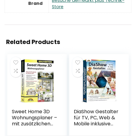
Besuche den Markt plus Technik-
Brand
Store
Related Products
Sweet Home 3D
DiaShow Gestalter
Wohnungsplaner –
für TV, PC, Web &
mit zusätzlichen
Mobile inklusive
1.100 3D Modelle
Bildbearbeitung
und gedrucktem
für Windows