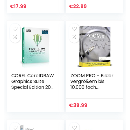
Handbuch, ideal
11/10/8.1/8/7/Vista
€
17.99
€
22.99
für die Architektur,
und XP
Haus und
Wohnplaner – für
Windows 11-10-8-
7-Vista-XP & MAC
COREL CorelDRAW
ZOOM PRO – Bilder
Graphics Suite
vergrößern bis
Special Edition 2021
10.000 fach
OEM inkl. AfterShot
möglich für
3 + PhotoMirage
Windows 11, 10, 8.1, 7
Express DVD-Box
€
39.99