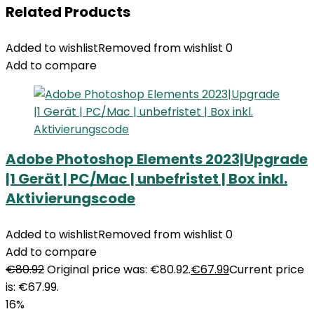
Related Products
Added to wishlist
Removed from wishlist
0
Add to compare
Adobe Photoshop Elements 2023|Upgrade
|1 Gerät | PC/Mac | unbefristet | Box inkl.
Aktivierungscode
Added to wishlist
Removed from wishlist
0
Add to compare
€
80.92
Original price was: €80.92.
€
67.99
Current price
is: €67.99.
16%