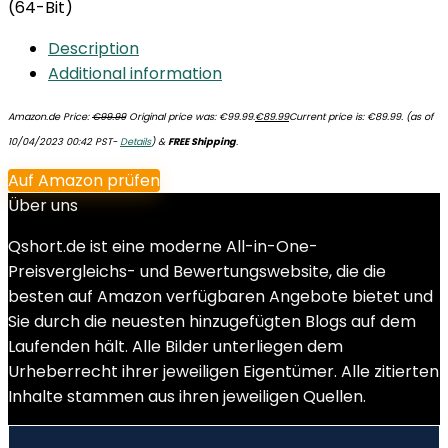
(64-Bit)
Description
Additional information
Amazon.de Price:
€
99.99
Original price was: €99.99.
€
89.99
Current price is: €89.99.
(as of
10/04/2023 00:42 PST-
Details
)
&
FREE Shipping
.
Auf Amazon prüfen
Über uns
Qshort.de ist eine moderne All-in-One-
Preisvergleichs- und Bewertungswebsite, die die
besten auf Amazon verfügbaren Angebote bietet und
Sie durch die neuesten hinzugefügten Blogs auf dem
Laufenden hält. Alle Bilder unterliegen dem
Urheberrecht ihrer jeweiligen Eigentümer. Alle zitierten
Inhalte stammen aus ihren jeweiligen Quellen.