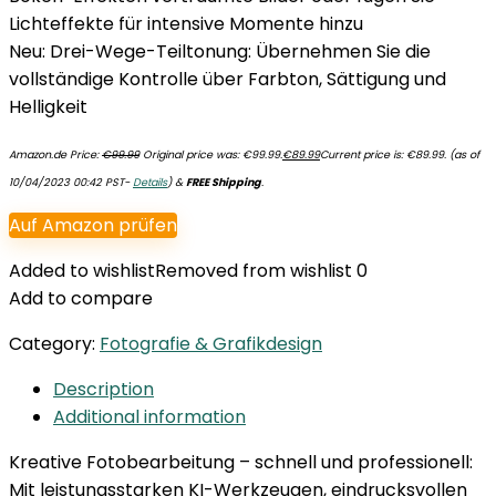
Lichteffekte für intensive Momente hinzu
Neu: Drei-Wege-Teiltonung: Übernehmen Sie die
vollständige Kontrolle über Farbton, Sättigung und
Helligkeit
Amazon.de Price:
€
99.99
Original price was: €99.99.
€
89.99
Current price is: €89.99.
(as of
10/04/2023 00:42 PST-
Details
)
&
FREE Shipping
.
Auf Amazon prüfen
Added to wishlist
Removed from wishlist
0
Add to compare
Category:
Fotografie & Grafikdesign
Description
Additional information
Kreative Fotobearbeitung – schnell und professionell:
Mit leistungsstarken KI-Werkzeugen, eindrucksvollen