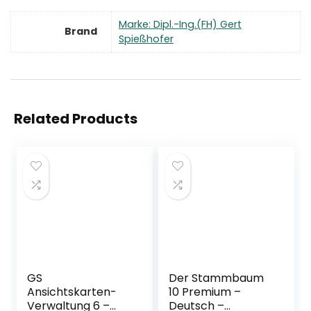
Marke: Dipl.-Ing.(FH) Gert
Brand
Spießhofer
Related Products
GS
Der Stammbaum
Ansichtskarten-
10 Premium –
Verwaltung 6 –
Deutsch –