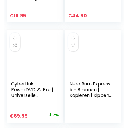
Software zur
Dauerlizenz –
Verwaltung von
(Product Key
Ansichtskarten –
Card) #PKC
€
19.95
€
44.90
Datenbank
Programm zur
Ansichtskartenver
waltung
CyberLink
Nero Burn Express
PowerDVD 22 Pro |
5 – Brennen |
Universelle
Kopieren | Rippen |
Medienwiedergab
Konvertieren |
e und -verwaltung
Sichern | Schützen
| Lebenslange
Original
Current
€
69.99
7%
Lizenz | BOX |
price
price
Windows (64-Bit)