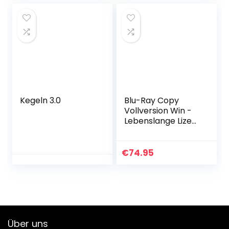
was:
is:
€74.99.
€69.99.
Kegeln 3.0
Blu-Ray Copy
Vollversion Win -
Lebenslange Lizenz
(Product Keycard
ohne
Datenträger)
€
74.95
Über uns