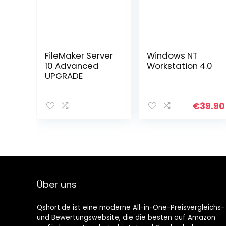
FileMaker Server
Windows NT
10 Advanced
Workstation 4.0
UPGRADE
€
39.90
Über uns
Qshort.de ist eine moderne All-in-One-Preisvergleichs-
und Bewertungswebsite, die die besten auf Amazon