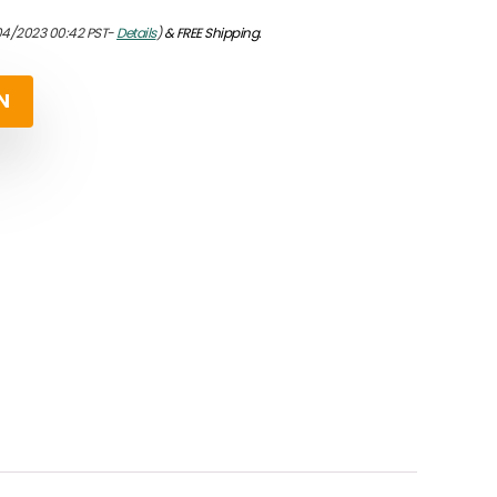
04/2023 00:42 PST-
Details
)
&
FREE Shipping
.
N