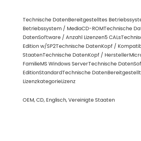
Technische DatenBereitgestelltes Betriebssyst
Betriebssystem / MediaCD-ROMTechnische Date
DatenSoftware / Anzahl Lizenzen5 CALsTechnis
Edition w/SP2Technische DatenKopf / Kompatibi
StaatenTechnische DatenKopf / HerstellerMicr
FamilieMS Windows ServerTechnische DatenSoft
EditionStandardTechnische DatenBereitgestell
LizenzkategorieLizenz
OEM, CD, Englisch, Vereinigte Staaten