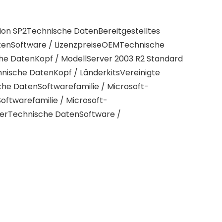
ion SP2Technische DatenBereitgestelltes
tenSoftware / LizenzpreiseOEMTechnische
he DatenKopf / ModellServer 2003 R2 Standard
nische DatenKopf / LänderkitsVereinigte
he DatenSoftwarefamilie / Microsoft-
ftwarefamilie / Microsoft-
verTechnische DatenSoftware /