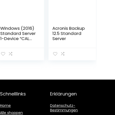
Windows (2016)
Acronis Backup
Standard Server
12.5 Standard
1-Device “CAL
Server
dt.”|Windows
2016 Standard
Server 1-Device
CAL
dt.|1|unbekannt|
PC|Disc|Disc
Schnelllinks
Erklärungen
Home
Datenschutz-
Bestimmungen
Alle shoppen