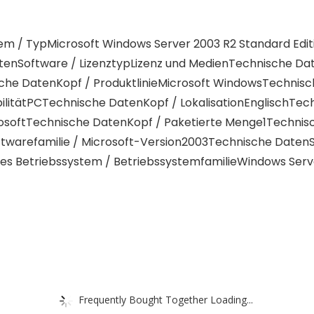
em / TypMicrosoft Windows Server 2003 R2 Standard Edit
nSoftware / LizenztypLizenz und MedienTechnische Da
che DatenKopf / ProduktlinieMicrosoft WindowsTechnisc
litätPCTechnische DatenKopf / LokalisationEnglischTech
osoftTechnische DatenKopf / Paketierte Menge1Technisc
warefamilie / Microsoft-Version2003Technische DatenSo
tes Betriebssystem / BetriebssystemfamilieWindows Ser
Frequently Bought Together Loading...