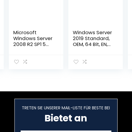
Microsoft
Windows Server
Windows Server
2019 Standard,
2008 R2 SP1 5
OEM, 64 Bit, EN,
CAL’s
1PK, DSP, DVD
with License Key,
16core
TRETEN SIE UNSERER MAIL-LISTE FÜR BESTE BEI
Bietet an