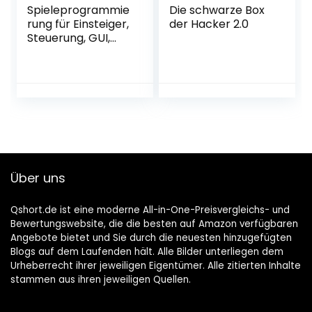
Spieleprogrammie
Die schwarze Box
rung für Einsteiger,
der Hacker 2.0
Steuerung, GUI,
Grafik, Konzeption,
Entwicklung und
vieles mehr
Über uns
Qshort.de ist eine moderne All-in-One-Preisvergleichs- und
Bewertungswebsite, die die besten auf Amazon verfügbaren
Angebote bietet und Sie durch die neuesten hinzugefügten
Blogs auf dem Laufenden hält. Alle Bilder unterliegen dem
Urheberrecht ihrer jeweiligen Eigentümer. Alle zitierten Inhalte
stammen aus ihren jeweiligen Quellen.