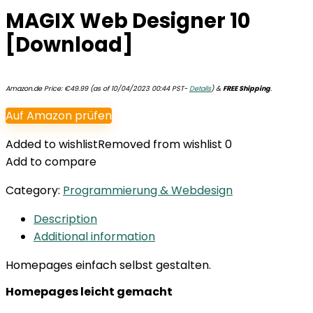
MAGIX Web Designer 10
[Download]
Amazon.de Price:
€
49.99
(as of 10/04/2023 00:44 PST-
Details
)
&
FREE Shipping
.
Auf Amazon prüfen
Added to wishlist
Removed from wishlist
0
Add to compare
Category:
Programmierung & Webdesign
Description
Additional information
Homepages einfach selbst gestalten.
Homepages leicht gemacht