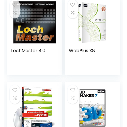
€53.49.
€47.95.
LochMaster 4.0
WebPlus X8