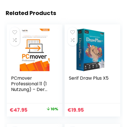
Related Products
PCmover
Serif Draw Plus X5
Professional 11 (1
Nutzung) – Der
einfachste Weg,
auf einen neuen
PC umzuziehen!
Original
Current
€
47.95
10%
€
19.95
[Download]
price
price
was:
is: