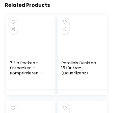
Related Products
7 Zip Packen –
Parallels Desktop
Entpacken –
15 für Mac
Komprimieren –
(Dauerlizenz)
100% kompatibel
mit WinZip, Winrar
für Windows 11 / 10
/ 8.1 / 8 / 7