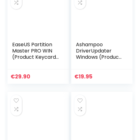
EaseUS Partition
Ashampoo
Master PRO WIN
DriverUpdater
(Product Keycard
Windows (Product
ohne
Keycard ohne
Datenträger)-
Datenträger) 1-
lifetime
Jahr für 3 PC
€
29.90
€
19.95