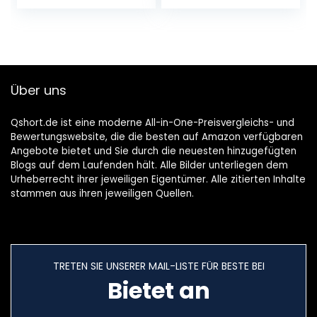
price
price
price
price
PC/Mac/Android/i
OS |
was:
is:
was:
is:
Aktivierungscode
€39.95.
€21.95.
€37.99.
€26.99.
per Email
Über uns
Qshort.de ist eine moderne All-in-One-Preisvergleichs- und
Bewertungswebsite, die die besten auf Amazon verfügbaren
Angebote bietet und Sie durch die neuesten hinzugefügten
Blogs auf dem Laufenden hält. Alle Bilder unterliegen dem
Urheberrecht ihrer jeweiligen Eigentümer. Alle zitierten Inhalte
stammen aus ihren jeweiligen Quellen.
TRETEN SIE UNSERER MAIL-LISTE FÜR BESTE BEI
Bietet an