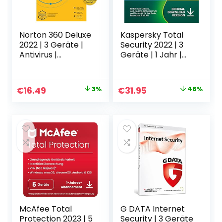
Norton 360 Deluxe
Kaspersky Total
2022 | 3 Geräte |
Security 2022 | 3
Antivirus |
Geräte | 1 Jahr |
Unlimited Secure
PC/Mac/Mobile |
VPN & Passwort-
Aktivierungscode
Manager | 1 Jahr |
per Email
Original
Current
Original
Current
€
16.49
3%
€
31.95
46%
PC, Mac oder
price
price
price
price
Mobilgerät |
Aktivierungscode
was:
is:
was:
is:
per Email
€16.99.
€16.49.
€58.78.
€31.95.
McAfee Total
G DATA Internet
Protection 2023 | 5
Security | 3 Geräte