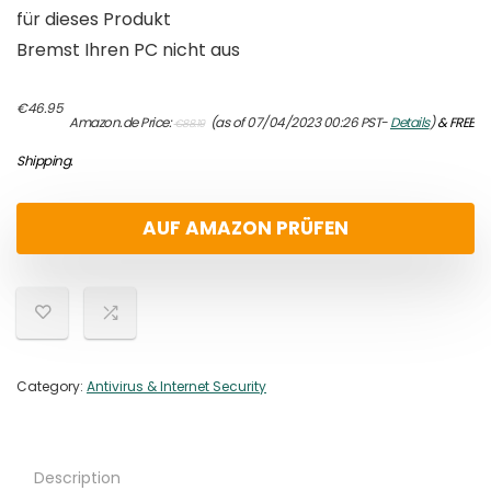
für dieses Produkt
Bremst Ihren PC nicht aus
Original
Current
€
46.95
Amazon.de Price:
(as of 07/04/2023 00:26 PST-
Details
)
&
FREE
€
88.19
price
price
was:
is:
Shipping
.
€88.19.
€46.95.
AUF AMAZON PRÜFEN
Category:
Antivirus & Internet Security
Description