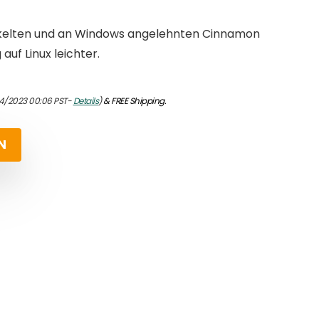
kelten und an Windows angelehnten Cinnamon
auf Linux leichter.
4/2023 00:06 PST-
Details
)
&
FREE Shipping
.
N