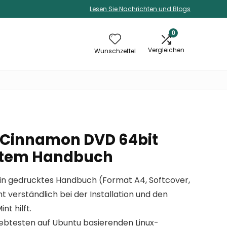
Lesen Sie Nachrichten und Blogs
0
Vergleichen
Wunschzettel
0 Cinnamon DVD 64bit
cktem Handbuch
ein gedrucktes Handbuch (Format A4, Softcover,
ht verständlich bei der Installation und den
nt hilft.
eliebtesten auf Ubuntu basierenden Linux-