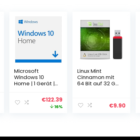
Microsoft
Linux Mint
Windows 10
Cinnamon mit
Home | 1 Gerät | 1
64 Bit auf 32 GB
Benutzer | PC |
USB 3.0 Stick –
Download Code
USB Live Stick
l
Current
Original
Current
€
122.39
€
9.90
price
price
price
16%
is:
was:
is:
.
€97.49.
€145.00.
€122.39.