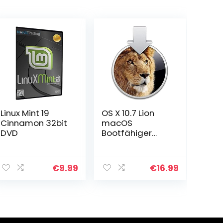
Linux Mint 19
OS X 10.7 Lion
Cinnamon 32bit
macOS
DVD
Bootfähiger
Bootable USB
(Bootstick) für
Installation /
€
9.99
€
16.99
Update /
Downgrade von
D-S Systems