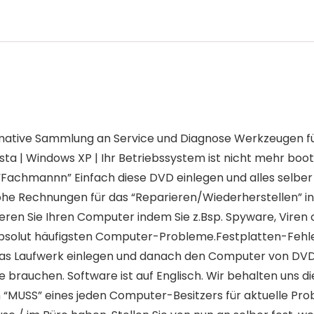
timative Sammlung an Service und Diagnose Werkzeugen fü
a | Windows XP | Ihr Betriebssystem ist nicht mehr bootfä
 “Fachmannn” Einfach diese DVD einlegen und alles selb
ohe Rechnungen für das “Reparieren/Wiederherstellen” in
eren Sie Ihren Computer indem Sie z.Bsp. Spyware, Viren 
bsolut häufigsten Computer-Probleme.Festplatten-Fehle
 das Laufwerk einlegen und danach den Computer von DV
brauchen. Software ist auf Englisch. Wir behalten uns d
n “MUSS” eines jeden Computer-Besitzers für aktuelle Pro