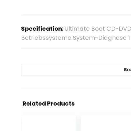
Specification:
Ultimate Boot CD-DVD 
Betriebssysteme System-Diagnose T
Br
Related Products