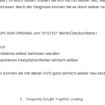
Hause / im Büro haben. Stellen Sie von nun an selber fest
müssen. Nach der Diagnose können Sie es dann selber r
PL NUR ORIGINAL von “STILTEC” Berlin/Deutschland !
ch.
probleme selbst behoben werden
eparieren Festplattenfehler einfach selber
können Sie mit dieser DVD ganz einfach selber neu setz
Frequently Bought Together Loading...