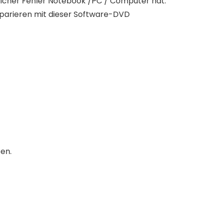
, welcher Fehler Notebook /PC / Computer hat.
eparieren mit dieser Software-DVD
en.