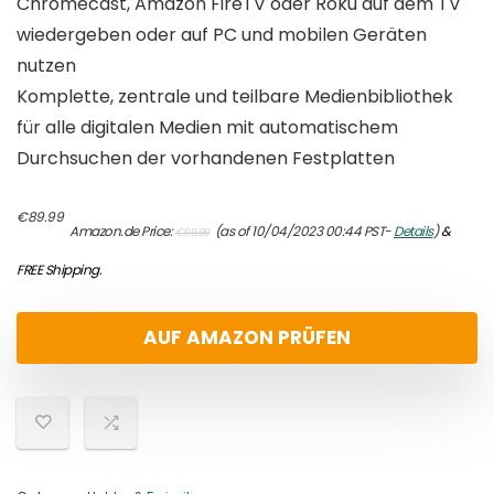
Chromecast, Amazon FireTV oder Roku auf dem TV
wiedergeben oder auf PC und mobilen Geräten
nutzen
Komplette, zentrale und teilbare Medienbibliothek
für alle digitalen Medien mit automatischem
Durchsuchen der vorhandenen Festplatten
Original
Current
€
89.99
Amazon.de Price:
(as of 10/04/2023 00:44 PST-
Details
)
&
€
99.99
price
price
was:
is:
FREE Shipping
.
€99.99.
€89.99.
AUF AMAZON PRÜFEN