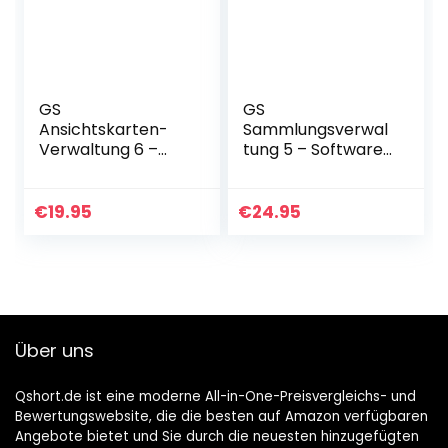
GS
GS
Ansichtskarten-
Sammlungsverwal
Verwaltung 6 –
tung 5 – Software
Software zur
zum Verwalten
Verwaltung von
Ihrer Sammlung –
Ansichtskarten –
Datenbank
€
19.95
€
24.95
Datenbank
Programm zur
Programm zur
Verwaltung von
Ansichtskartenver
beliebigen
waltung
Sammlungen
Über uns
Qshort.de ist eine moderne All-in-One-Preisvergleichs- und
Bewertungswebsite, die die besten auf Amazon verfügbaren
Angebote bietet und Sie durch die neuesten hinzugefügten