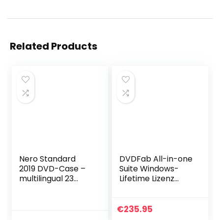
Related Products
Nero Standard
DVDFab All-in-one
2019 DVD-Case –
Suite Windows-
multilingual 23
Lifetime Lizenz
Sprachen |
(Product Keycard
Multimediasoftwar
ohne
e
Datenträger)
€
235.95