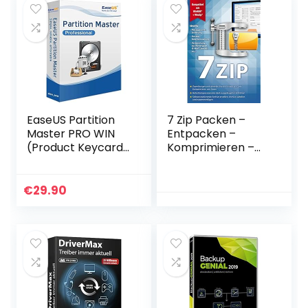
EaseUS Partition
7 Zip Packen –
Master PRO WIN
Entpacken –
(Product Keycard
Komprimieren –
ohne
100% kompatibel
Datenträger)-
mit WinZip, Winrar
lifetime
für Windows 11 / 10
€
29.90
/ 8.1 / 8 / 7