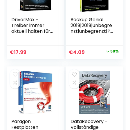
DriverMax –
Backup Genial
Treiber immer
2019|2019|unbegre
aktuell halten für
nzt|unbegrenzt|PC
Windows 11, 10, 8.1,
, Laptop|Disc|Disc
8, 7 3 PCs – 2
Jahre Laufzeit
Original
Current
€
17.99
€
4.09
59%
price
price
was:
is:
€9.99.
€4.09.
Paragon
DataRecovery –
Festplatten
Vollständige