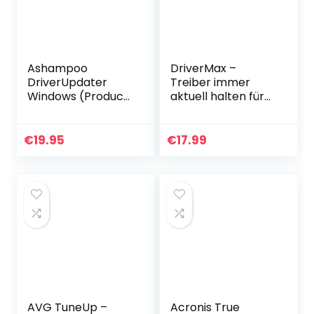
Ashampoo
DriverMax –
DriverUpdater
Treiber immer
Windows (Product
aktuell halten für
Keycard ohne
Windows 11, 10, 8.1,
Datenträger) 1-
8, 7 3 PCs – 2
Jahr für 3 PC
Jahre Laufzeit
€
19.95
€
17.99
AVG TuneUp –
Acronis True