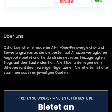
Original
Current
€
4.09
59%
8, 7, Vista
price
price
was:
is:
€9.99.
€4.09.
Über uns
Qshort.de ist eine moderne All-in-One-Preisvergleichs- und
Bewertungswebsite, die die besten auf Amazon verfügbaren
Angebote bietet und Sie durch die neuesten hinzugefügten
Blogs auf dem Laufenden hält. Alle Bilder unterliegen dem
Urheberrecht ihrer jeweiligen Eigentümer. Alle zitierten Inhalte
stammen aus ihren jeweiligen Quellen.
TRETEN SIE UNSERER MAIL-LISTE FÜR BESTE BEI
Bietet an