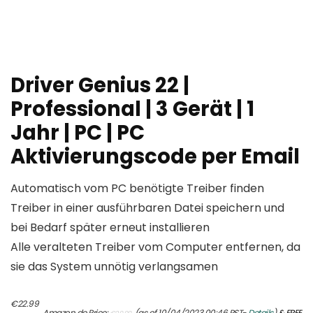
Driver Genius 22 |
Professional | 3 Gerät | 1
Jahr | PC | PC
Aktivierungscode per Email
Automatisch vom PC benötigte Treiber finden
Treiber in einer ausführbaren Datei speichern und
bei Bedarf später erneut installieren
Alle veralteten Treiber vom Computer entfernen, da
sie das System unnötig verlangsamen
Original
Current
€
22.99
Amazon.de Price:
(as of 10/04/2023 00:46 PST-
Details
)
&
FREE