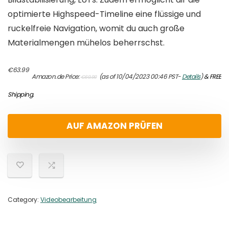
optimierte Highspeed-Timeline eine flüssige und
ruckelfreie Navigation, womit du auch große
Materialmengen mühelos beherrschst.
Original
Current
€
63.99
Amazon.de Price:
(as of 10/04/2023 00:46 PST-
Details
)
&
FREE
€
69.99
price
price
was:
is:
Shipping
.
€69.99.
€63.99.
AUF AMAZON PRÜFEN
Category:
Videobearbeitung