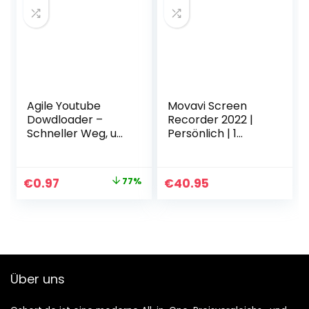
Agile Youtube
Movavi Screen
Dowdloader –
Recorder 2022 |
Schneller Weg, um
Persönlich | 1
youtube video
Gerät | PC | PC
herunterladen
Aktivierungscode
[Download]
per Email
Original
Current
€
0.97
77%
€
40.95
price
price
was:
is:
€4.26.
€0.97.
Über uns