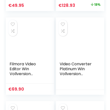
per Email
unbefristet | Box
Original
Current
€
49.95
€
128.93
13%
inkl.
price
price
Aktivierungscode
was:
is:
€148.75.
€128.93.
Filmora Video
Video Converter
Editor Win
Platinum Win
Vollversion
Vollversion
(Product Keycard
(Product Keycard
ohne
ohne
Datenträger)
Datenträger)
€
69.90