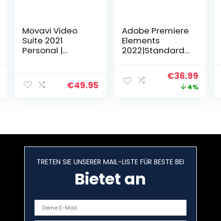
Movavi Video
Adobe Premiere
Suite 2021
Elements
Personal |
2022|Standard|1
Persönlich | 1
Gerät|unbegren
Gerät | PC | PC
zt|PC/Mac|Disc|
l
Current
Original
Curr
€
36.99
Aktivierungscod
€
49.95
price
price
price
4%
e per Email
is:
was:
is:
.
€125.99.
€38.49.
€36.
TRETEN SIE UNSERER MAIL-LISTE FÜR BESTE BEI
Bietet an