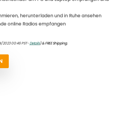
ieren, herunterladen und in Ruhe ansehen
nde online Radios empfangen
04/2023 00:46 PST-
Details
)
&
FREE Shipping
.
N