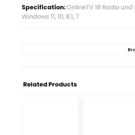
Specification:
OnlineTV 18 Radio und
Windows 11, 10, 8.1, 7
Br
Related Products