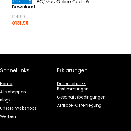
PC/Mac Online Code &
Download
€
141.90
Original
Current
€
131.98
price
price
was:
is:
€141.90.
€131.98.
Schnelllinks
Erklärungen
Home
Datenschutz-
Bestimmungen
Alle shoppen
Geschäftsbedingungen
Blogs
Affiliate-Offenlegung
Unsere Webshops
Werben